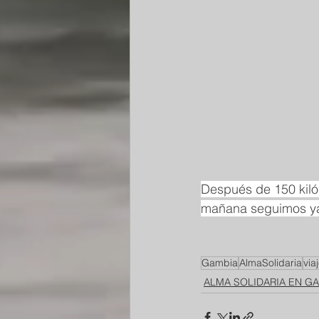
Después de 150 kiló
mañana seguimos ya
Gambia
AlmaSolidaria
via
ALMA SOLIDARIA EN G