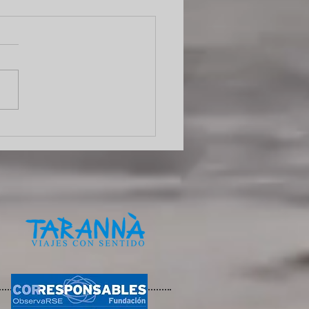
do el viaje no termina al
er