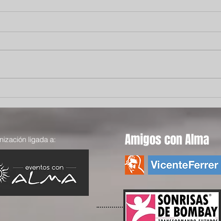
El viaje de Ebrima: cuando la
Cuan
esperanza encuentra un
volv
camino
Amigos con Alma
ización ligada a: