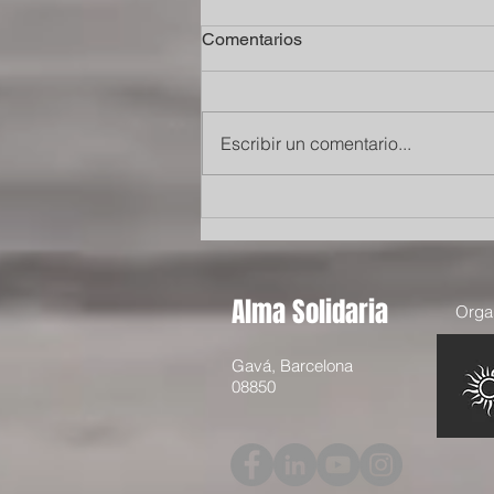
Comentarios
Escribir un comentario...
Mi experiencia como
voluntaria de Alma solidaria
en Gambia
Alma Solidaria
Organ
Gavá, Barcelona
08850