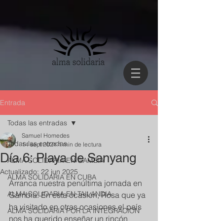
Entrada
Todas las entradas
Samuel Homedes
Todas las entradas
14 sept 2021
1 min de lectura
Día 6: Playa de Sanyang
ALMA SOLIDARIA EN GAMBIA
Actualizado:
22 jun 2025
ALMA SOLIDARIA EN CUBA
Arranca nuestra penúltima jornada en 
ALMA SOLIDARIA EN TAILANDIA
Gambia. En esta ocasión, Rosa que ya 
ha visitado en otras ocasiones el país 
ALMA SOLIDARIA POR LA INTEGRACIÓN
nos ha querido enseñar un rincón 