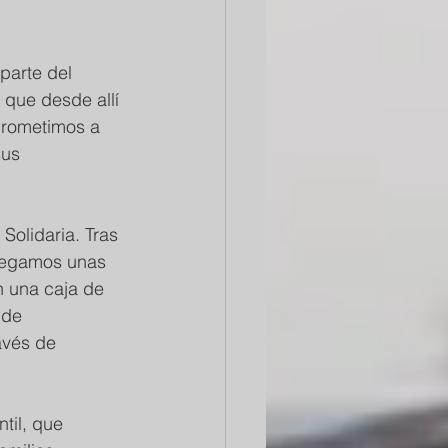
parte del 
que desde allí 
prometimos a 
us 
olidaria. Tras 
tregamos unas 
n una caja de 
 de 
avés de 
til, que 