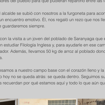
res del pueblo para que pudieran repartirlo entre las f
el alcalde se subió con nosotros a la furgoneta para ac
un encuentro emotivo. Él, nos regaló un rezo que nos ll
ue guardaremos siempre.
con la visita a un joven del poblado de Saranyaga que 
n estudiar Filología Inglesa y, para ayudarle en ese cam
ador. Además, llevamos 50 kg de arroz al poblado don
a.
resamos a nuestro campo base con el corazón lleno y la
do hoy no se queda atrás: se queda dentro. Seguimos 
s recuerdan por qué estamos aquí y todo lo que aún qu