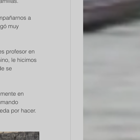
amilias.
ompañarnos a 
egó muy 
es profesor en 
ino, le hicimos 
de se 
 mente en 
sumando 
eda por hacer.