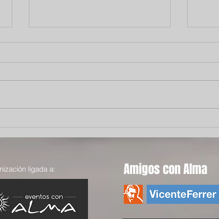
El viaje de Ebrima: cuando la
Alma
esperanza encuentra un
soli
camino
Amigos con Alma
ización ligada a: