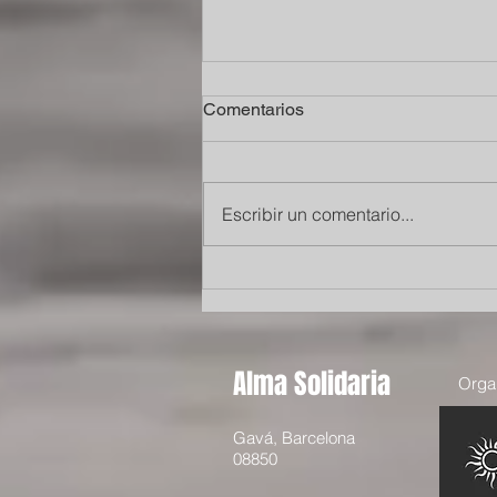
Comentarios
Escribir un comentario...
Mi experiencia como
voluntaria de Alma solidaria
en Gambia
Alma Solidaria
Organ
Gavá, Barcelona
08850