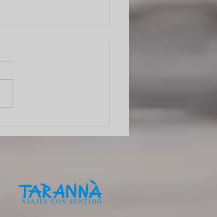
 Solidaria compartió
daridad en Gavà