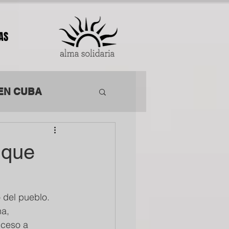
AS
EN CUBA
ACIÓN
 que
 del pueblo. 
a, 
cceso a 