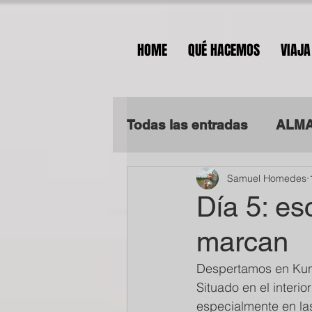
HOME
QUÉ HACEMOS
VIAJA
Todas las entradas
ALMA
Samuel Homedes
ALMA SOLIDARIA EN TA
Día 5: es
marcan
Despertamos en Kunta
Situado en el interi
especialmente en la