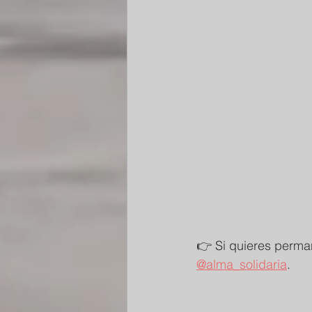
👉 Si quieres perma
@alma_solidaria
.