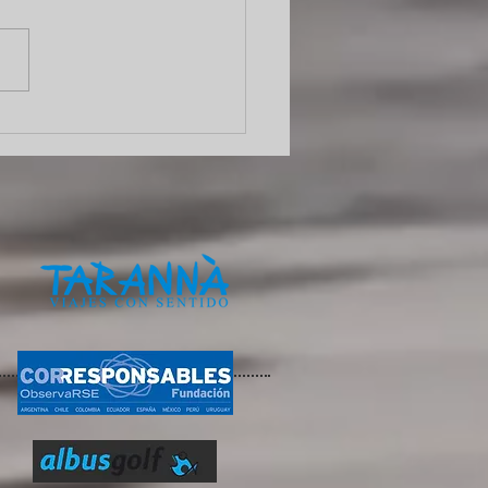
do el viaje no termina al
er