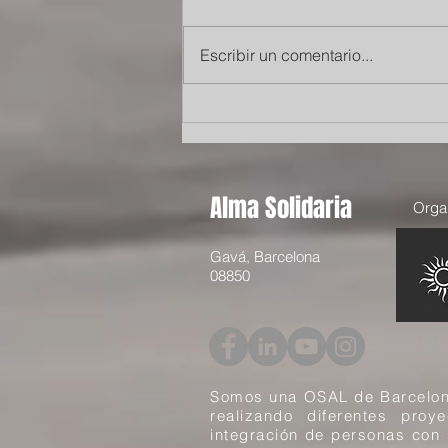
Escribir un comentario...
Mi experiencia como
voluntaria de Alma solidaria
en Gambia
Alma Solidaria
Organ
Gavá, Barcelona
08850
Somos una OSAL de Barcelon
realizando diferentes proy
integración de personas con