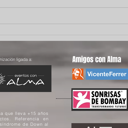
El viaje de Ebrima: cuando la
Cuan
esperanza encuentra un
volv
camino
Amigos con Alma
ización ligada a:
a que lleva +15 años
ectos. Referencia en
 síndrome de Down al