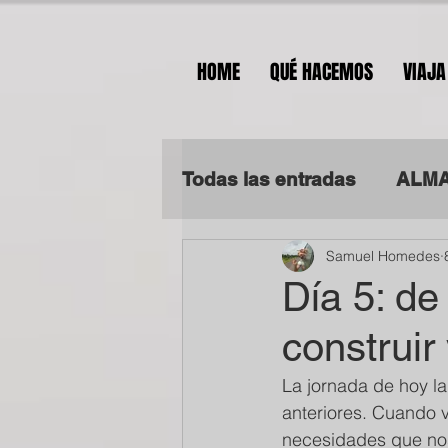
HOME
QUÉ HACEMOS
VIAJA
Todas las entradas
ALMA
Samuel Homedes
ALMA SOLIDARIA EN TA
Día 5: de 
construir 
La jornada de hoy l
anteriores. Cuando v
necesidades que nos 