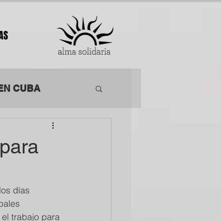
AS
EN CUBA
ACIÓN
 para
os días 
pales 
el trabajo para 