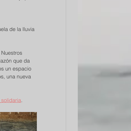
la de la lluvia 
. Nuestros 
orazón que da 
os un espacio 
os, una nueva 
solidaria
.